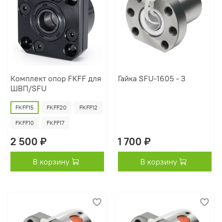
Комплект опор FKFF для
Гайка SFU-1605 - 3
ШВП/SFU
FKFF15
FKFF20
FKFF12
FKFF10
FKFF17
2 500 ₽
1 700 ₽
В корзину
В корзину