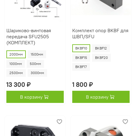
Шариково-винтовая
Комплект опор BKBF для
передача SFU2505
ШВП/SFU
(КОМПЛЕКТ)
BKBF10
BKBF12
2000мм
1500мм
BKBF15
BKBF20
1000мм
500мм
BKBF17
2500мм
3000мм
13 300 ₽
1 800 ₽
В корзину
В корзину