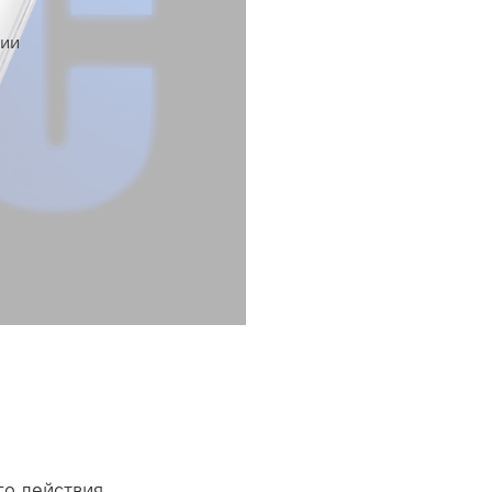
чии
го действия