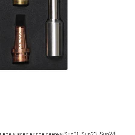
швов и всех видов сварки Sup21, Sup23, Sup28