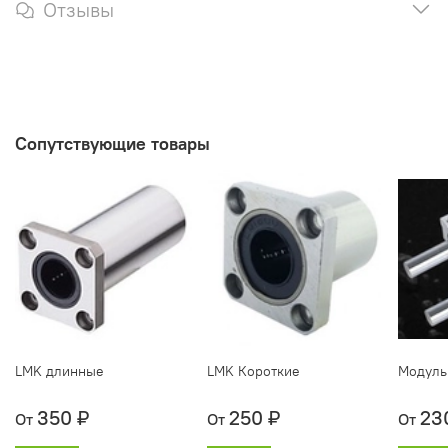
Отзывы
Сопутствующие товары
LMK длинные
LMK Короткие
Модуль
350 ₽
250 ₽
23
От
От
От