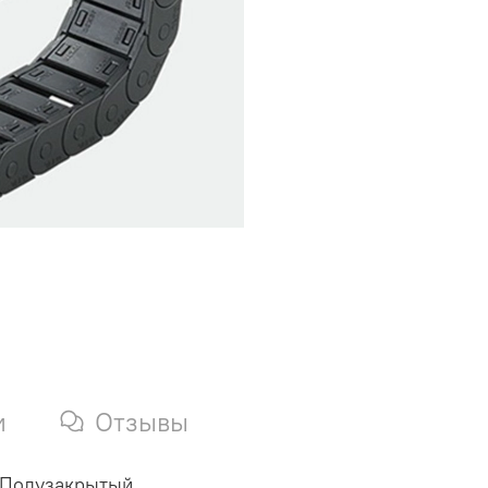
и
Отзывы
 Полузакрытый.