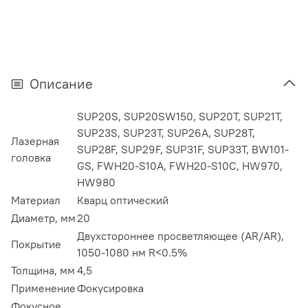
Описание
SUP20S, SUP20SW150, SUP20T, SUP21T,
SUP23S, SUP23T, SUP26A, SUP28T,
Лазерная
SUP28F, SUP29F, SUP31F, SUP33T, BW101-
головка
GS, FWH20-S10A, FWH20-S10C, HW970,
HW980
Материал
Кварц оптический
Диаметр, мм
20
Двухстороннее просветляющее (AR/AR),
Покрытие
1050-1080 нм R<0.5%
Толщина, мм
4,5
Применение
Фокусировка
Фокусное