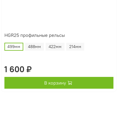
HGR25 профильные рельсы
499мм
488мм
422мм
214мм
1 600 ₽
В корзину