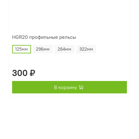
HGR20 профильные рельсы
125мм
296мм
264мм
322мм
300 ₽
В корзину