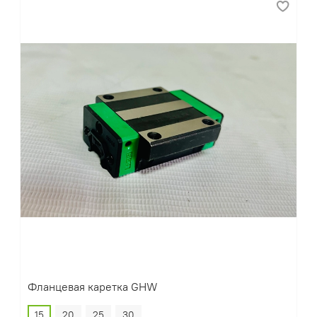
Фланцевая каретка GHW
15
20
25
30