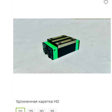
Удлиненная каретка HG
20
25
30
35