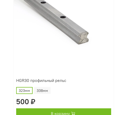
HGR30 профильный рельс
323мм
338мм
500 ₽
В корзину