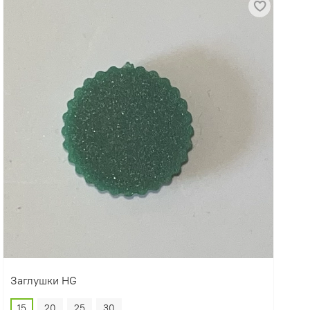
Заглушки HG
15
20
25
30