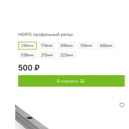
HGR15 профильный рельс
296мм
174мм
396мм
133мм
496мм
538мм
215мм
223мм
500 ₽
В корзину